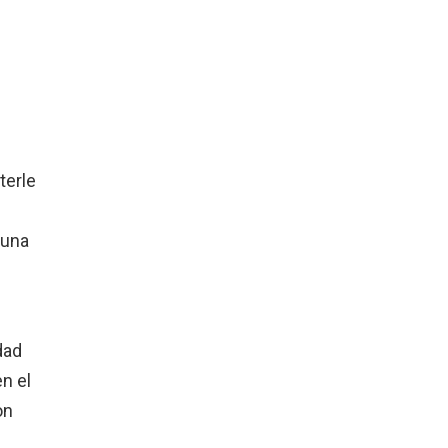
terle
 una
dad
n el
on