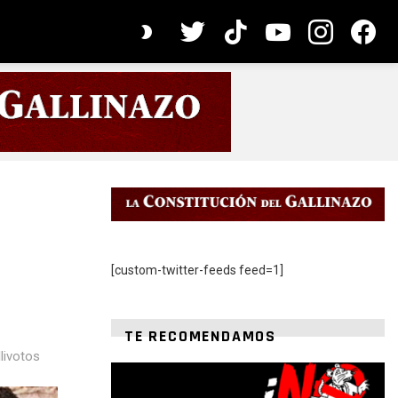
twitter
tiktok
youtube
instagram
faceb
CAMBIAR
DE
PIEL
[custom-twitter-feeds feed=1]
TE RECOMENDAMOS
livotos