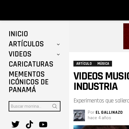
INICIO
ARTÍCULOS
VIDEOS
CARICATURAS
ARTÍCULO
MÚSICA
VIDEOS MUSI
MEMENTOS
ICÓNICOS DE
INDUSTRIA
PANAMÁ
Experimentos que saliero
Buscar:
Por
EL GALLINAZO
hace 4 años
twitter
tiktok
youtube