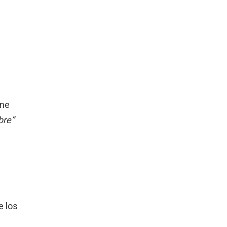
ne
bre”
e los