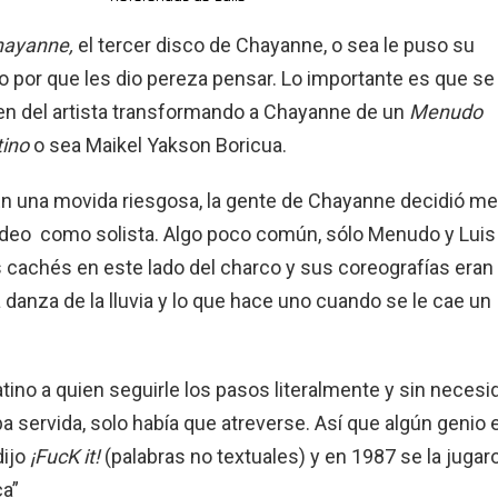
hayanne,
el tercer disco de Chayanne, o sea le puso su
o por que les dio pereza pensar. Lo importante es que se
en del artista transformando a Chayanne de un
Menudo
tino
o sea Maikel Yakson Boricua.
En una movida riesgosa, la gente de Chayanne decidió me
video como solista. Algo poco común, sólo Menudo y Luis
 cachés en este lado del charco y sus coreografías eran
a danza de la lluvia y lo que hace uno cuando se le cae un
atino a quien seguirle los pasos literalmente y sin necesi
a servida, solo había que atreverse. Así que algún genio e
dijo
¡FucK it!
(palabras no textuales)
y en 1987 se la jugar
ca”