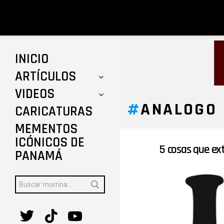
INICIO
ARTÍCULOS
VIDEOS
ANALOGO
CARICATURAS
MEMENTOS
ICÓNICOS DE
5 cosas que ex
ÚLTIMAS
PANAMÁ
HISTORIAS
Buscar:
twitter
tiktok
youtube