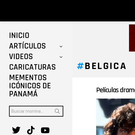
INICIO
ARTÍCULOS
VIDEOS
BELGICA
CARICATURAS
MEMENTOS
ICÓNICOS DE
Películas dram
ÚLTIMAS
PANAMÁ
HISTORIAS
Buscar:
twitter
tiktok
youtube