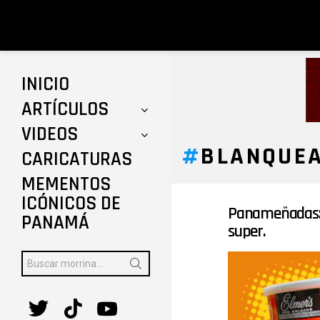
INICIO
ARTÍCULOS
VIDEOS
BLANQUE
CARICATURAS
MEMENTOS
ICÓNICOS DE
Panameñadas: 
ÚLTIMAS
PANAMÁ
HISTORIAS
super.
Buscar:
twitter
tiktok
youtube