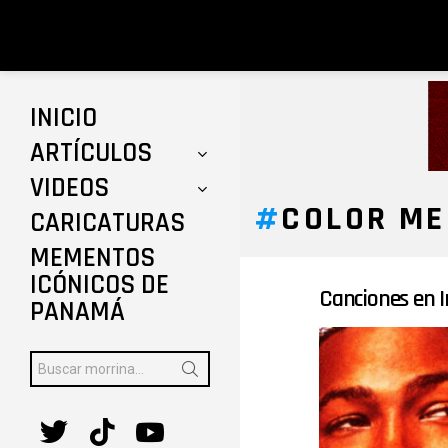
INICIO
ARTÍCULOS
VIDEOS
COLOR ME
CARICATURAS
MEMENTOS
ICÓNICOS DE
Canciones en I
ÚLTIMAS
PANAMÁ
HISTORIAS
Buscar:
twitter
tiktok
youtube