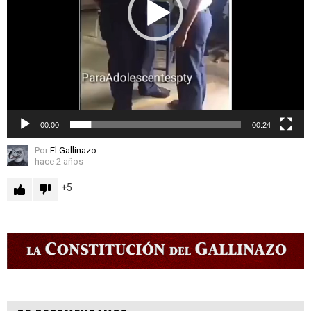
00:00
00:24
Por
El Gallinazo
hace 2 años
5