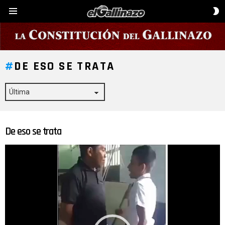
C
Menú
D
P
DE ESO SE TRATA
De eso se trata
ÚLTIMAS
HISTORIAS
Reproductor
de
vídeo