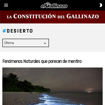
C
Menú
D
P
DESIERTO
Fenómenos Naturales que parecen de mentira
ÚLTIMAS
HISTORIAS