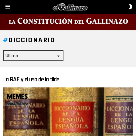
C
Menú
D
P
DICCIONARIO
La RAE y el uso de la tilde
ÚLTIMAS
HISTORIAS