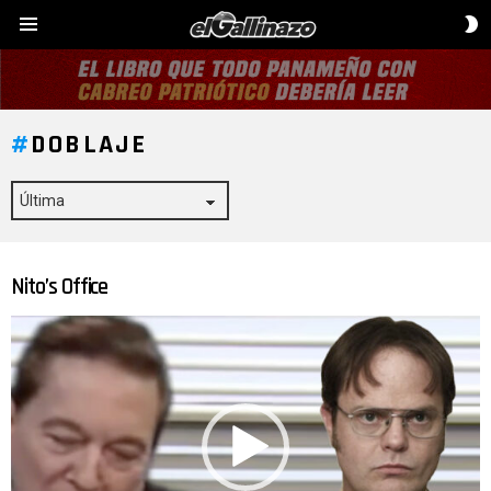
C
Menú
D
P
DOBLAJE
Nito’s Office
ÚLTIMAS
HISTORIAS
Reproductor
de
vídeo