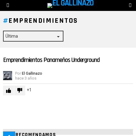
C
Menú
D
P
EMPRENDIMIENTOS
Emprendimientos Panameños Underground
ÚLTIMAS
HISTORIAS
Por
El Gallinazo
hace 3 años
1
TE RECOMENDAMOS