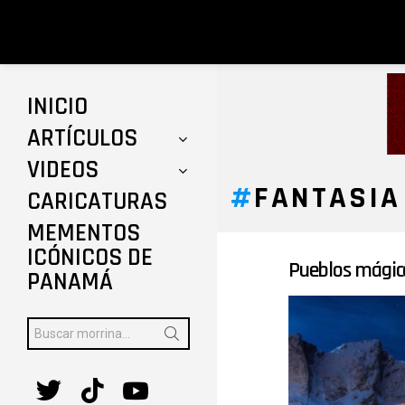
INICIO
ARTÍCULOS
VIDEOS
FANTASIA
CARICATURAS
MEMENTOS
ICÓNICOS DE
Pueblos mágic
ÚLTIMAS
PANAMÁ
HISTORIAS
Buscar:
twitter
tiktok
youtube