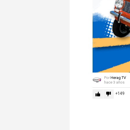
Por
Herag TV
hace 3 años
149