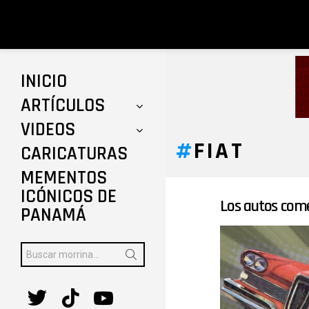
INICIO
ARTÍCULOS
VIDEOS
FIAT
CARICATURAS
MEMENTOS
ICÓNICOS DE
Los autos come
ÚLTIMAS
PANAMÁ
HISTORIAS
Buscar:
twitter
tiktok
youtube