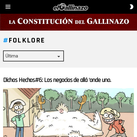
C
Menú
D
P
FOLKLORE
Dichos Hechos#6: Los negocios de allá ‘onde uno.
ÚLTIMAS
HISTORIAS