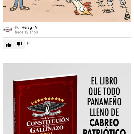
Por
Herag TV
hace 12 años
1