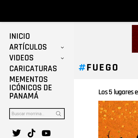
INICIO
ARTÍCULOS
VIDEOS
FUEGO
CARICATURAS
MEMENTOS
ICÓNICOS DE
Los 5 lugares 
ÚLTIMAS
PANAMÁ
HISTORIAS
Buscar:
twitter
tiktok
youtube