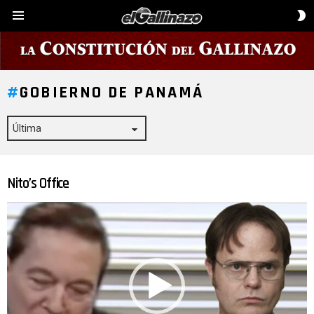
C
Menú
D
P
GOBIERNO DE PANAMÁ
Nito’s Office
ÚLTIMAS
HISTORIAS
Reproductor
de
vídeo