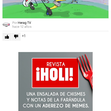
Por
Herag TV
hace 12 años
1