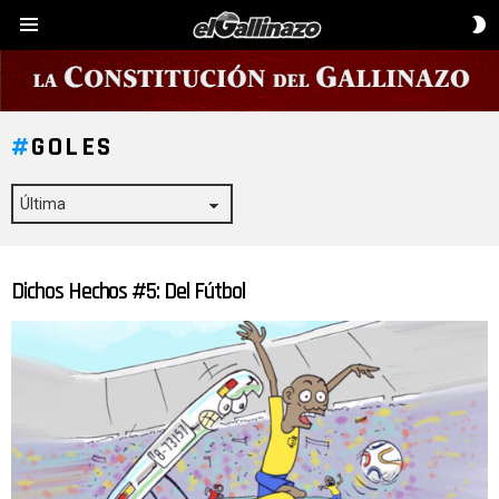
C
Menú
D
P
GOLES
Dichos Hechos #5: Del Fútbol
ÚLTIMAS
HISTORIAS