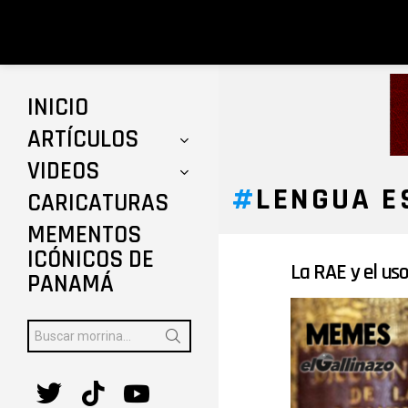
INICIO
ARTÍCULOS
VIDEOS
LENGUA E
CARICATURAS
MEMENTOS
ICÓNICOS DE
La RAE y el uso
ÚLTIMAS
PANAMÁ
HISTORIAS
Buscar:
twitter
tiktok
youtube