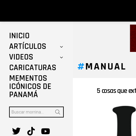
INICIO
ARTÍCULOS
VIDEOS
MANUAL
CARICATURAS
MEMENTOS
ICÓNICOS DE
5 cosas que ex
ÚLTIMAS
PANAMÁ
HISTORIAS
Buscar:
twitter
tiktok
youtube