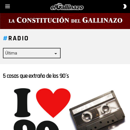
C
Menú
D
P
RADIO
5 cosas que extraño de los 90´s
ÚLTIMAS
HISTORIAS