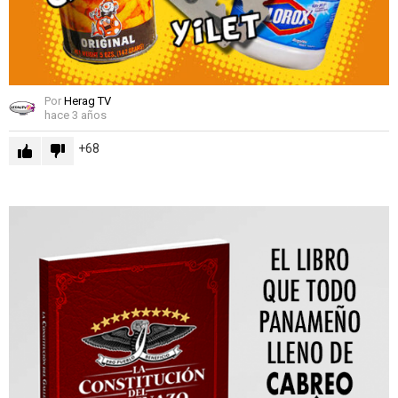
Por
Herag TV
hace 3 años
68