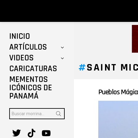
INICIO
ARTÍCULOS
VIDEOS
SAINT MI
CARICATURAS
MEMENTOS
ICÓNICOS DE
Pueblos Mágico
ÚLTIMAS
PANAMÁ
HISTORIAS
Buscar:
twitter
tiktok
youtube