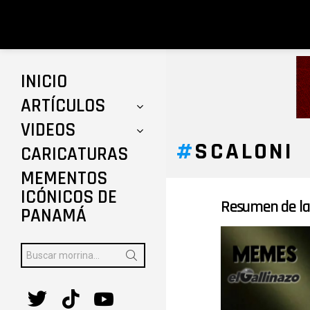
INICIO
ARTÍCULOS
VIDEOS
SCALONI
CARICATURAS
MEMENTOS
ICÓNICOS DE
Resumen de la 
ÚLTIMAS
PANAMÁ
HISTORIAS
Buscar:
twitter
tiktok
youtube