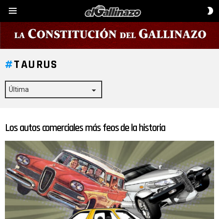
C
Menú
D
P
TAURUS
Los autos comerciales más feos de la historia
ÚLTIMAS
HISTORIAS