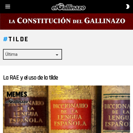
C
Menú
D
P
TILDE
La RAE y el uso de la tilde
ÚLTIMAS
HISTORIAS