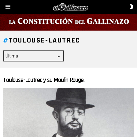
C
Menú
D
P
TOULOUSE-LAUTREC
Toulouse-Lautrec y su Moulin Rouge.
ÚLTIMAS
HISTORIAS