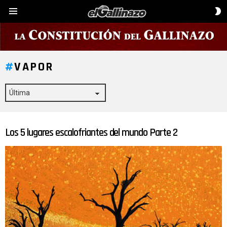
C
Menú
D
P
VAPOR
Los 5 lugares escalofriantes del mundo Parte 2
ÚLTIMAS
HISTORIAS