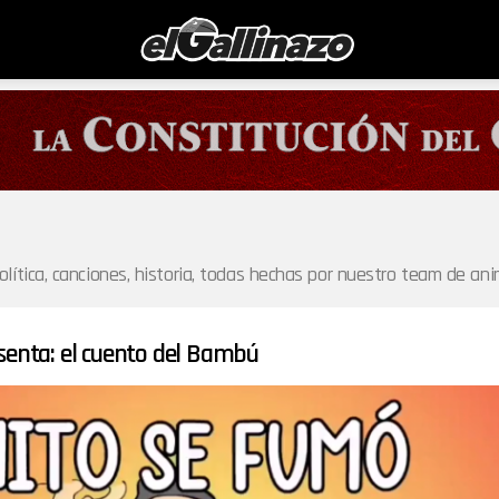
olítica, canciones, historia, todas hechas por nuestro team de an
senta: el cuento del Bambú