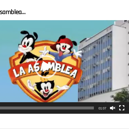
 Asamblea…
01:07