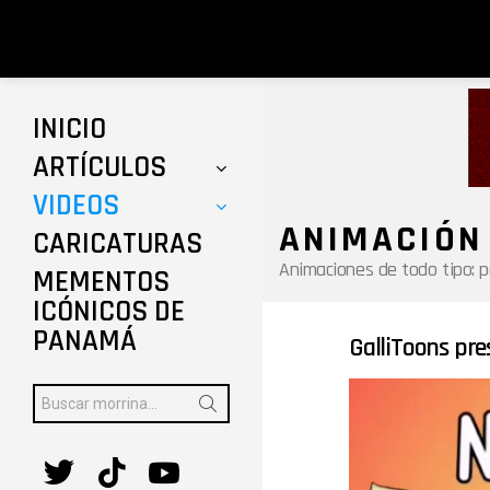
INICIO
ARTÍCULOS
VIDEOS
ANIMACIÓN
CARICATURAS
Animaciones de todo tipo: p
MEMENTOS
ICÓNICOS DE
PANAMÁ
GalliToons pre
ÚLTIMAS
HISTORIAS
Reproductor
Buscar:
de
vídeo
twitter
tiktok
youtube