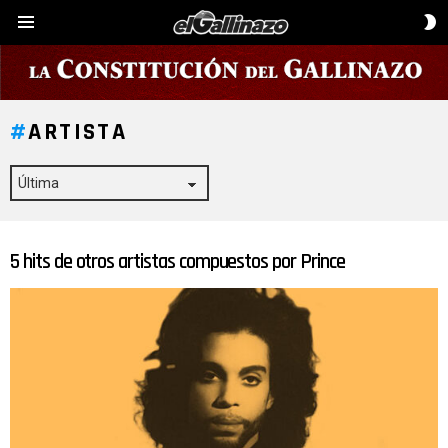
C
Menú
D
P
ARTISTA
5 hits de otros artistas compuestos por Prince
ÚLTIMAS
HISTORIAS