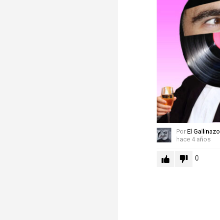
Por
El Gallinazo
hace 4 años
0