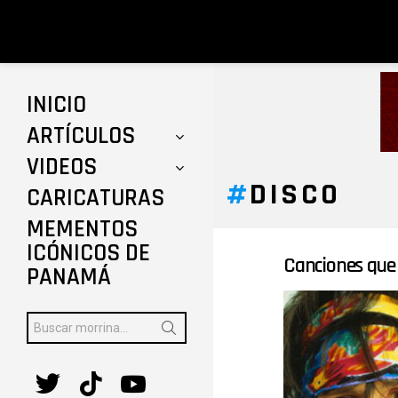
INICIO
ARTÍCULOS
VIDEOS
DISCO
CARICATURAS
MEMENTOS
ICÓNICOS DE
Canciones que 
ÚLTIMAS
PANAMÁ
HISTORIAS
Buscar:
twitter
tiktok
youtube