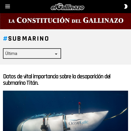
C
Menú
D
P
SUBMARINO
Datos de vital importancia sobre la desaparición del
ÚLTIMAS
HISTORIAS
submarino Titán.