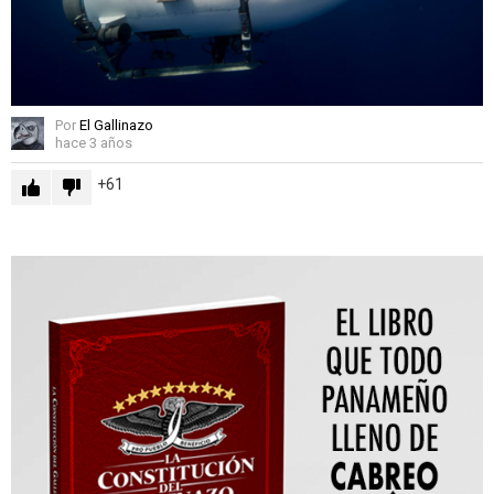
Por
El Gallinazo
hace 3 años
61