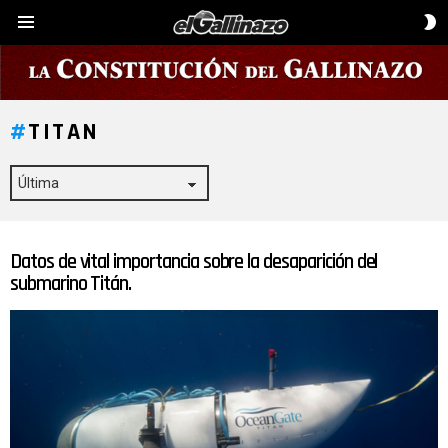
C
Menú
D
P
TITAN
Datos de vital importancia sobre la desaparición del
ÚLTIMAS
HISTORIAS
submarino Titán.