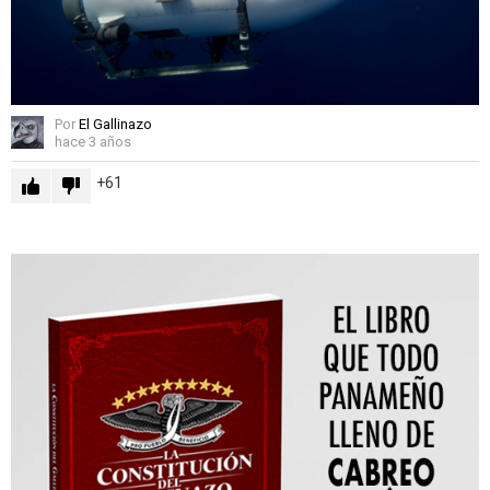
Por
El Gallinazo
hace 3 años
61