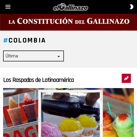
C
Menú
D
P
COLOMBIA
Los Raspados de Latinoamérica
ÚLTIMAS
HISTORIAS