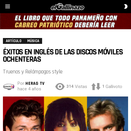
C
Menú
D
P
ARTÍCULO
MÚSICA
ÉXITOS EN INGLÉS DE LAS DISCOS MÓVILES
OCHENTERAS
Truenos y Relámpagos style
Por
HERAG TV
314
1
Vistas
Gallivoto
hace 4 años