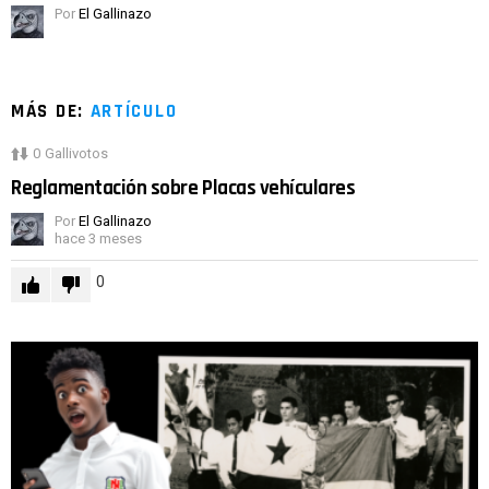
Por
El Gallinazo
MÁS DE:
ARTÍCULO
0
Gallivotos
Reglamentación sobre Placas vehículares
Por
El Gallinazo
hace 3 meses
0