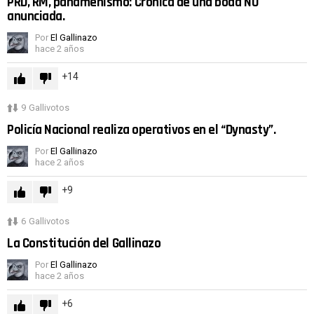
PRD, RM, panameñismo: Crónica de una boda NO
anunciada.
Por
El Gallinazo
hace 2 años
14
9
Gallivotos
Policía Nacional realiza operativos en el “Dynasty”.
Por
El Gallinazo
hace 2 años
9
6
Gallivotos
La Constitución del Gallinazo
Por
El Gallinazo
hace 2 años
6