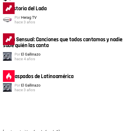
La historia del Lada
Por
Herag TV
hace 3 años
Salsa Sensual: Canciones que todos cantamos y nadie
sabe quién las canta
Por
El Gallinazo
hace 4 años
Los Raspados de Latinoamérica
Por
El Gallinazo
hace 3 años